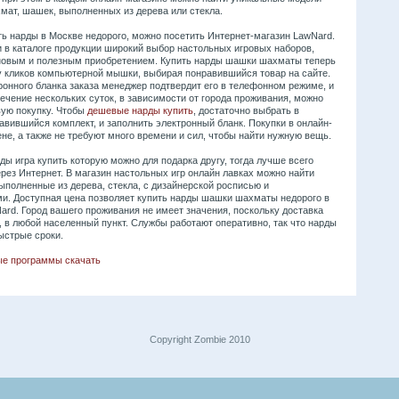
мат, шашек, выполненных из дерева или стекла.
ть нарды в Москве недорого, можно посетить Интернет-магазин LawNard.
и в каталоге продукции широкий выбор настольных игровых наборов,
 новым и полезным приобретением. Купить нарды шашки шахматы теперь
у кликов компьютерной мышки, выбирая понравившийся товар на сайте.
ронного бланка заказа менеджер подтвердит его в телефонном режиме, и
 течение нескольких суток, в зависимости от города проживания, можно
вую покупку. Чтобы
дешевые нарды купить
, достаточно выбрать в
авившийся комплект, и заполнить электронный бланк. Покупки в онлайн-
не, а также не требуют много времени и сил, чтобы найти нужную вещь.
ды игра купить которую можно для подарка другу, тогда лучше всего
рез Интернет. В магазин настольных игр онлайн лавках можно найти
ыполненные из дерева, стекла, с дизайнерской росписью и
и. Доступная цена позволяет купить нарды шашки шахматы недорого в
ard. Город вашего проживания не имеет значения, поскольку доставка
, в любой населенный пункт. Службы работают оперативно, так что нарды
ыстрые сроки.
ые программы скачать
Copyright Zombie 2010