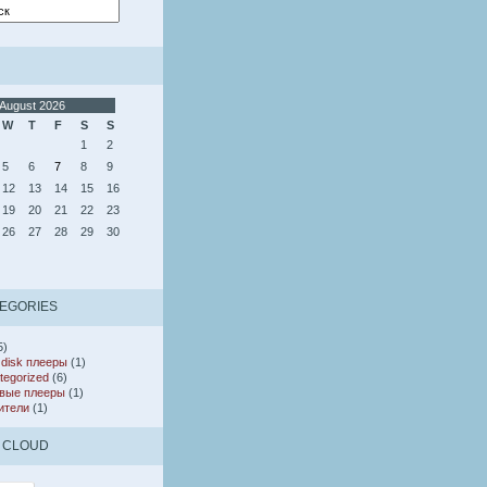
August 2026
W
T
F
S
S
1
2
5
6
7
8
9
12
13
14
15
16
19
20
21
22
23
26
27
28
29
30
EGORIES
5)
 disk плееры
(1)
tegorized
(6)
вые плееры
(1)
ители
(1)
 CLOUD