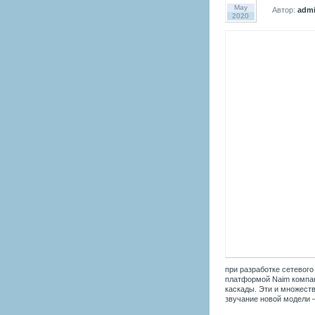
May
Автор:
adm
2020
при разработке сетевого
платформой Naim компа
каскады. Эти и множест
звучание новой модели 