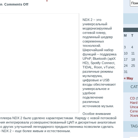
in
.
Comments Off
NDX 2 – это
универсальный
модернизируемый
сетевой плеер,
M
T
подлинный шедевр
современных
технологий.
3
4
Широчайший набор
10
11
функций – поддержка
UPnP, Bluetooth (aptX
17
18
HD), Spotify Connect,
24
25
TIDAL, Roon, vTuner,
различные режимы
31
мультирума,
« May
цифровые и USB
входы обеспечивают
CAT
универсальное и
удобное
подключение
CD
(
различных
Hard
источников музыки.
Unca
Сете
Особое внимание
Усил
 плеера NDX 2 было уделено характеристикам. Наряду с новой потоковой
ния интегрировала усовершенствованный ЦАП и дискретные аналоговые
TAG
во других улучшений легендарного предшественника позволили сделать
– NDX 2 – еще более живым и естественным.