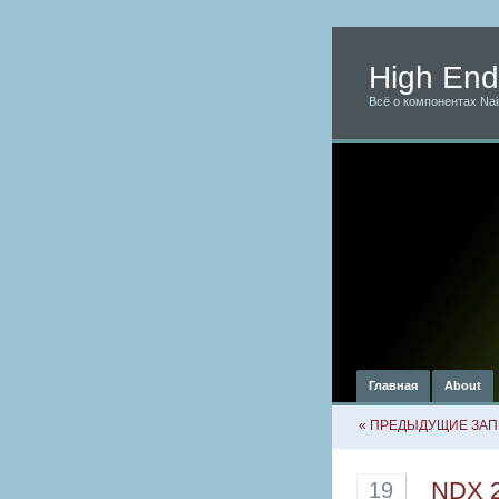
High En
Всё о компонентах Na
Главная
About
« ПРЕДЫДУЩИЕ ЗА
NDX 2
19