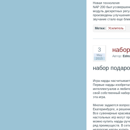
Новая технология
NAP 200 был усовершенс
модуль дискретных регу
произведены улучшения в
звучание стало еще ближ
Метки:
Усилитель
набор
3
May
Автор:
Edit
2015
набор подар
Игра нарды насчитывает 
Первые нарды изобретал
интеллектуалов и любит
свой собственный набор,
эта игра.
Многие задаются вопросо
Екатеринбурге, и решени
Все сувенирные красива
настольных игр могут п
можно купить нарды руч
ряд преимуществ. В сет
недорогие нарды купить