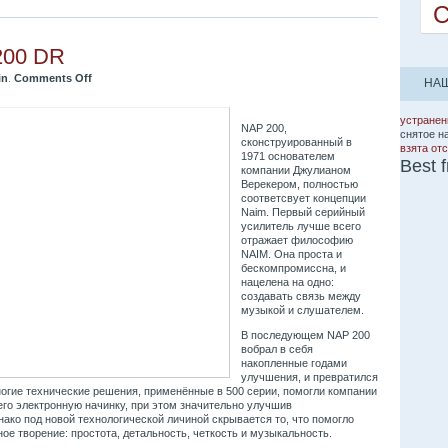
200 DR
in
.
Comments Off
НАШ
устранен
NAP 200,
снятое н
сконструированный в
взята от
1971 основателем
Best f
компании Джулианом
Верекером, полностью
соответсвует концепции
Naim. Первый серийный
усилитель лучше всего
отражает философию
NAIM. Она проста и
бескомпромиссна, и
нацелена на одно:
создавать связь между
музыкой и слушателем.
В последующем NAP 200
вобрал в себя
накопленные годами
улучшения, и превратился
ногие технические решения, применённые в 500 серии, помогли компании
его электронную начинку, при этом значительно улучшив
ако под новой технологической личиной скрывается то, что помогло
ное творение: простота, детальность, четкость и музыкальность.