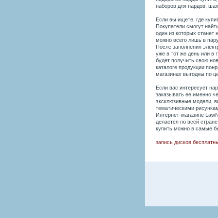
наборов для нардов, шах
Если вы ищете, где купи
Покупатели смогут найт
один из которых станет
можно всего лишь в пар
После заполнения элект
уже в тот же день или в
будет получить свою но
каталоге продукции понр
магазинах выгодны по це
Если вас интересует нар
заказывать ее именно че
эксклюзивные модели, в
тематическими рисункам
Интернет-магазине LawN
делается по всей стране
купить можно в самые б
запись дисков бесплатн