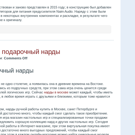
твован и заново представлен в 2015 году; в конструкцию был добавлен
ляторов для питания предусилителя Naim Audio. Наряду с этим были
 некоторых внутренних компонентах и раскладке, в результате чего
е к оригиналу.
 подарочный нарды
or
.
Comments Off
очный нарды
не одно столетие, а появилась она в древние времена на Востоке.
ись из подручных средств, при этом сама игра очень ценится среди
елей логических игр. Сейчас
нарды в москве
может каждый, чтобы иметь
 в любое время играть с друзьями и близкими, которым тоже нравится
м, нарды ручной работы купить в Москве, санкт Петербурге и
й достаточно много, чтобы каждый смог сделать такое приобретение.
я игра магазин настольных игр и специализированные точки продажи
редложить хорошую коллекцию нард и других настольных игр. Сегодня
ной работы в Интернет-магазине, при этом виртуальная покупка имеет
и достаточно много выгодных предложений, чтобы каждый смог
, при этом в каждом онлайн-магазине можно найти уникальные модели